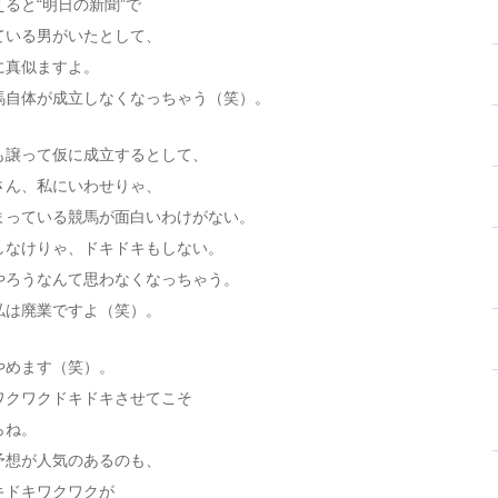
ると“明日の新聞”で
ている男がいたとして、
に真似ますよ。
馬自体が成立しなくなっちゃう（笑）。
も譲って仮に成立するとして、
さん、私にいわせりゃ、
まっている競馬が面白いわけがない。
しなけりゃ、ドキドキもしない。
やろうなんて思わなくなっちゃう。
私は廃業ですよ（笑）。
やめます（笑）。
ワクワクドキドキさせてこそ
らね。
予想が人気のあるのも、
キドキワクワクが