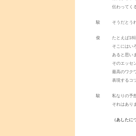
伝わってく
駿
そうだとう
俊
たとえば1
そこにはい
あると思い
そのエッセ
最高のワク
表現するコ
駿
私なりの予
それはあり
（あしたに