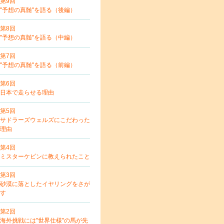
第9回
"予想の真髄"を語る（後編）
第8回
"予想の真髄"を語る（中編）
第7回
"予想の真髄"を語る（前編）
第6回
日本で走らせる理由
第5回
サドラーズウェルズにこだわった
理由
第4回
ミスターケビンに教えられたこと
第3回
砂漠に落としたイヤリングをさが
す
第2回
海外挑戦には"世界仕様"の馬が先