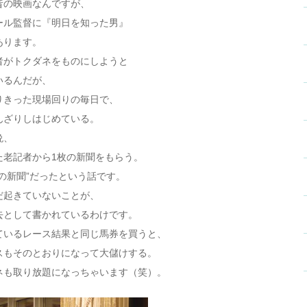
昔の映画なんですが、
ール監督に『明日を知った男』
あります。
者がトクダネをものにしようと
いるんだが、
りきった現場回りの毎日で、
んざりしはじめている。
晩、
た老記者から1枚の新聞をもらう。
の新聞”だったという話です。
だ起きていないことが、
去として書かれているわけです。
ているレース結果と同じ馬券を買うと、
スもそのとおりになって大儲けする。
ネも取り放題になっちゃいます（笑）。