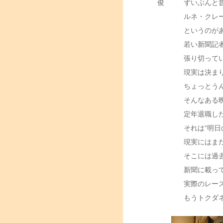
俊
ずいぶんと
ルネ・クレ
というのが
若い新聞記
張り切って
現実は決ま
ちょっとう
そんなある
定年退職し
それは“明日
現実にはま
そこには過
新聞に載っ
実際のレー
もうトクダ