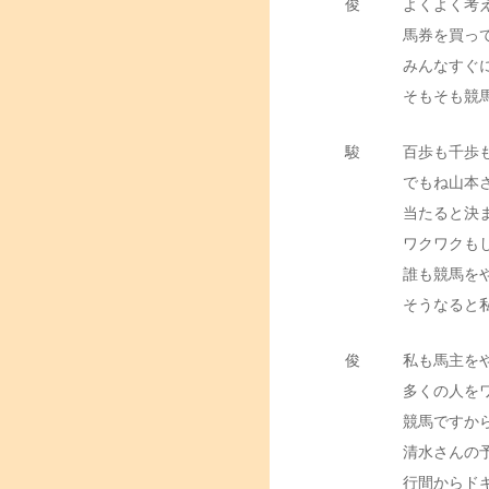
俊
よくよく考え
馬券を買っ
みんなすぐ
そもそも競
駿
百歩も千歩
でもね山本
当たると決
ワクワクも
誰も競馬を
そうなると
俊
私も馬主を
多くの人を
競馬ですか
清水さんの
行間からド