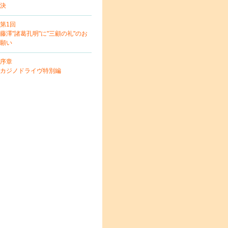
決
第1回
藤澤"諸葛孔明"に"三顧の礼"のお
願い
序章
カジノドライヴ特別編