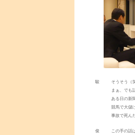
駿
そうそう（
まぁ、でも
ある日の新
競馬で大儲
事故で死ん
俊
この手の話