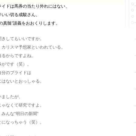
ライドは馬券の当たり外れにはない、
リいい切る成駿さん、
の真髄”談義をおおくりします。
聞きしてもいいですか。
、カリスマ予想家といわれている。
当るからですよね。
券がです（笑）。
自分のプライドは
にはないとおっしゃる。
いましたが、
じゃなくて研究ですよ。
みんな“明日の新聞”
とになっちゃう（笑）。