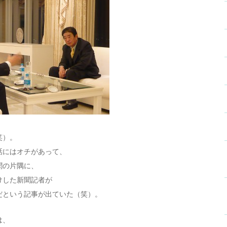
笑）。
話にはオチがあって、
聞の片隅に、
けした新聞記者が
だという記事が出ていた（笑）。
は、