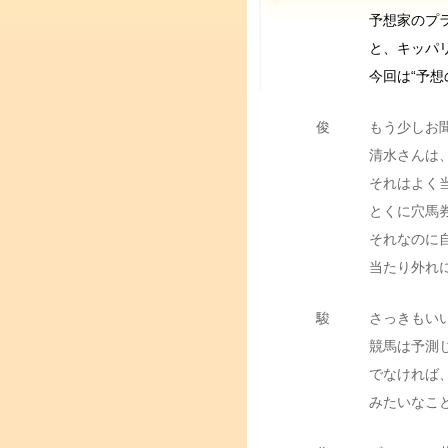
予想家のプ
と、キッパ
今回は“予想
俊
もう少しお
清水さんは
それはよく
とくに穴馬
それなのに
当たり外れ
駿
さっきもい
競馬は予測
でなければ、
みたいなこ