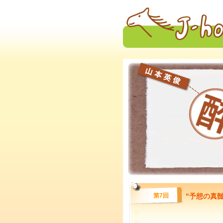
第7回
"予想の真