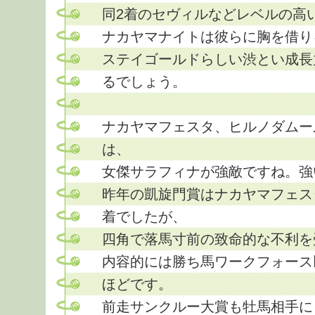
同2着のセヴィルなどレベルの高
ナカヤマナイトは彼らに胸を借り
ステイゴールドらしい渋とい成長
るでしょう。
ナカヤマフェスタ、ヒルノダムー
は、
女傑サラフィナが強敵ですね。強
昨年の凱旋門賞はナカヤマフェス
着でしたが、
四角で落馬寸前の致命的な不利を
内容的には勝ち馬ワークフォース
ほどです。
前走サンクルー大賞も牡馬相手に