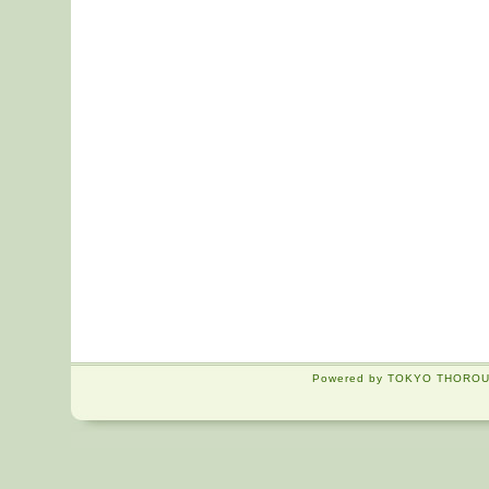
Powered by TOKYO THOROUG