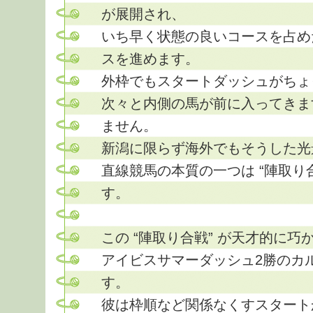
が展開され、
いち早く状態の良いコースを占め
スを進めます。
外枠でもスタートダッシュがちょ
次々と内側の馬が前に入ってきま
ません。
新潟に限らず海外でもそうした光
直線競馬の本質の一つは “陣取り
す。
この “陣取り合戦” が天才的に
アイビスサマーダッシュ2勝のカ
す。
彼は枠順など関係なくすスタート