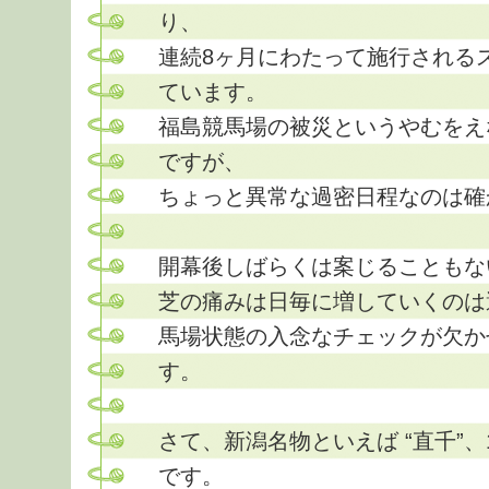
り、
連続8ヶ月にわたって施行される
ています。
福島競馬場の被災というやむをえ
ですが、
ちょっと異常な過密日程なのは確
開幕後しばらくは案じることもな
芝の痛みは日毎に増していくのは
馬場状態の入念なチェックが欠か
す。
さて、新潟名物といえば “直千”、
です。