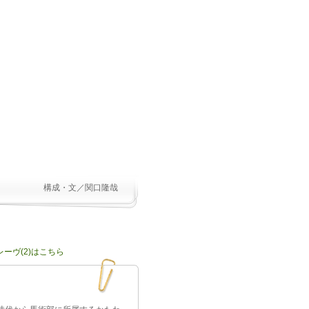
構成・文／関口隆哉
ーヴ(2)はこちら