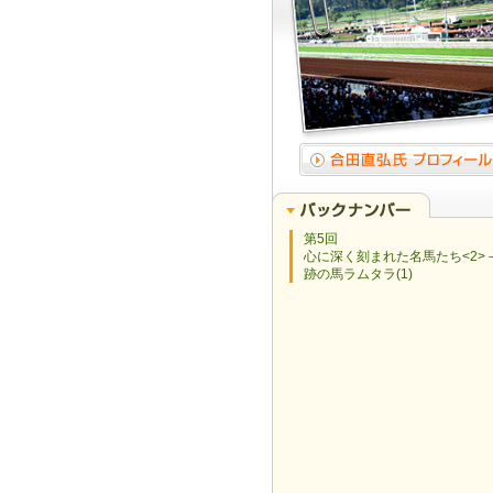
第5回
心に深く刻まれた名馬たち<2>
跡の馬ラムタラ(1)