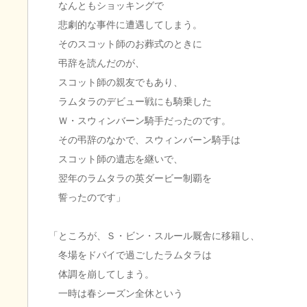
なんともショッキングで
悲劇的な事件に遭遇してしまう。
そのスコット師のお葬式のときに
弔辞を読んだのが、
スコット師の親友でもあり、
ラムタラのデビュー戦にも騎乗した
Ｗ・スウィンバーン騎手だったのです。
その弔辞のなかで、スウィンバーン騎手は
スコット師の遺志を継いで、
翌年のラムタラの英ダービー制覇を
誓ったのです」
「ところが、Ｓ・ビン・スルール厩舎に移籍し、
冬場をドバイで過ごしたラムタラは
体調を崩してしまう。
一時は春シーズン全休という