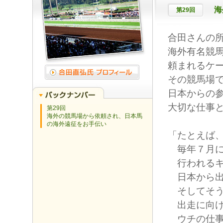
海
第29回
合田さんの
海外有名競
頼まれるケ
その競馬場
日本からの
大切な仕事
第29回
海外の競馬場から依頼され、日本馬
の海外遠征をお手伝い
「たとえば
毎年７月に
行われるキ
日本から出
そしてそう
出走に向け
ウチの仕事